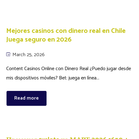
Mejores casinos con dinero real en Chile
Juega seguro en 2026
March 25, 2026
Content Casinos Online con Dinero Real ¿Puedo jugar desde
mis dispositivos móviles? Bet: juega en línea...
Read more