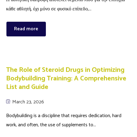
κάθε αθλητή, όχι μόνο σε φυσικό επίπεδο,...
Read more
The Role of Steroid Drugs in Optimizing
Bodybuilding Training: A Comprehensive
List and Guide
March 23, 2026
Bodybuilding is a discipline that requires dedication, hard
work, and often, the use of supplements to...