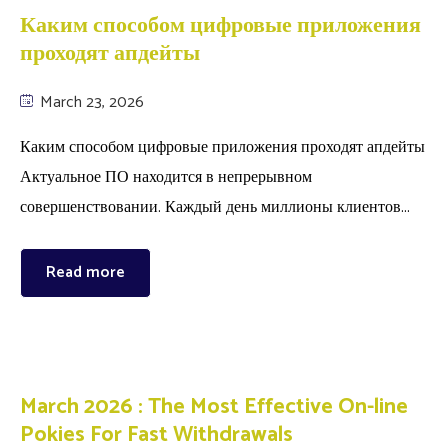
Каким способом цифровые приложения
проходят апдейты
March 23, 2026
Каким способом цифровые приложения проходят апдейты
Актуальное ПО находится в непрерывном
совершенствовании. Каждый день миллионы клиентов...
Read more
March 2026 : The Most Effective On-line
Pokies For Fast Withdrawals