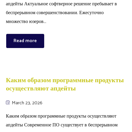
апдейты Актуальное софтверное решение пребывает в
беспрерывном совершенствовании. Ежесуточно
множество юзеров...
Read more
Каким образом программные продукты
осуществляют апдейты
March 23, 2026
Каким образом программные продукты осуществляют
апдейты Современное ПО существует в беспрерывном